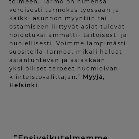
toimeen. Tarmo on nimensä
veroisesti tarmokas työssään ja
kaikki asunnon myyntiin tai
ostamiseen liittyvät asiat tulevat
hoidetuksi ammatti- taitoisesti ja
huolellisesti. Voimme lämpimästi
suositella Tarmoa, mikäli haluat
asiantuntevan ja asiakkaan
yksilölliset tarpeet huomioivan
kiinteistövälittäjän.”
Myyjä,
Helsinki
”Ensivaikutelmamme