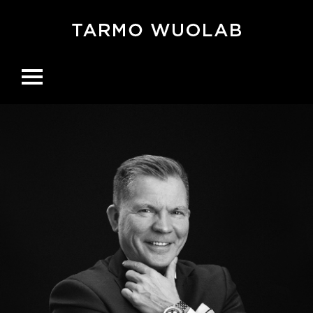
Ohita
navigaatio