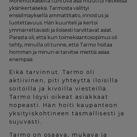
Monimutkaiselta tuntuva asia muuttui hetkessä
yksinkertaiseksi. Tarmosta välittyi
ensisilmäyksellä ammattitaito, innostus ja
luotettavuus. Hän kuunteli ja kertoi
ymmärrettävästi ja iloisesti tarvittavat asiat.
Parasta oli, että kun toimeksiantosopimus oli
tehty, minulla oli tunne, että Tarmo hoitaa
homman ja minun ei tarvitse miettiä asiaa
enempää.
Eikä tarvinnut. Tarmo oli
aktiivinen, piti yhteyttä iloisilla
soitoilla ja kivoilla viesteillä.
Tarmo löysi oikeat asiakkaat
nopeasti. Hän hoiti kaupanteon
yksityiskohtineen täsmällisesti ja
sujuvasti.
Tarmo on osaava, mukava ja