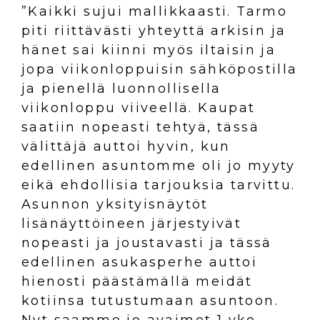
”Kaikki sujui mallikkaasti. Tarmo
piti riittävästi yhteyttä arkisin ja
hänet sai kiinni myös iltaisin ja
jopa viikonloppuisin sähköpostilla
ja pienellä luonnollisella
viikonloppu viiveellä. Kaupat
saatiin nopeasti tehtyä, tässä
välittäjä auttoi hyvin, kun
edellinen asuntomme oli jo myyty
eikä ehdollisia tarjouksia tarvittu.
Asunnon yksityisnäytöt
lisänäyttöineen järjestyivät
nopeasti ja joustavasti ja tässä
edellinen asukasperhe auttoi
hienosti päästämällä meidät
kotiinsa tutustumaan asuntoon.
Nyt saamme jo avaimet 1 vko