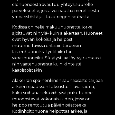
olohuoneesta avautuu yhteys suurelle
parvekkeelle, jossa voi nauttia merellisestä
ympäristöstä ja ilta-auringon rauhasta.
Kodissa on neljä makuuhuonetta, jotka
sijoittuvat niin ylä- kuin alakertaan. Huoneet
ovat hyvän kokoisia ja helposti
muunneltavissa erilaisiin tarpeisiin –
lastenhuoneiksi, työtiloiksi tai
vierashuoneiksi. Säilytystilaa löytyy runsaasti
niin vaatehuoneista kuin kiinteistä
kaapistoistakin.
Alakerran spa-henkinen saunaosasto tarjoaa
arkeen ripauksen luksusta. Tilava sauna,
kaksi suihkua sekä viihtyisä pukuhuone
muodostavat kokonaisuuden, jossa on
helppo rentoutua päivän päätteeksi.
Kodinhoitohuone helpottaa arkea, ja