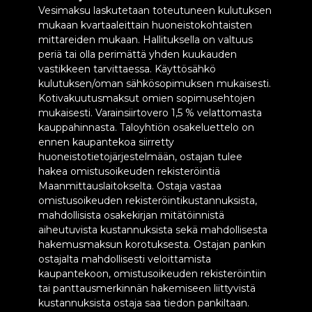
Vesimaksu laskutetaan toteutuneen kulutuksen
mukaan kvartaaleittain huoneistokohtaisten
mittareiden mukaan. Hallituksella on valtuus
periä tai olla perimättä yhden kuukauden
vastikkeen tarvittaessa. Käyttösähkö
kulutuksen/oman sähkösopimuksen mukaisesti.
Kotivakuutusmaksut omien sopimusehtojen
mukaisesti. Varainsiirtovero 1,5 % velattomasta
kauppahinnasta. Taloyhtiön osakeluettelo on
ennen kaupantekoa siirretty
huoneistotietojärjestelmään, ostajan tulee
hakea omistusoikeuden rekisteröintiä
Maanmittauslaitokselta. Ostaja vastaa
omistusoikeuden rekisteröintikustannuksista,
mahdollisista osakekirjan mitätöinnistä
aiheutuvista kustannuksista sekä mahdollisesta
hakemusmaksun korotuksesta. Ostajan pankin
ostajalta mahdollisesti veloittamista
kaupantekoon, omistusoikeuden rekisteröintiin
tai panttausmerkinnän hakemiseen liittyvistä
kustannuksista ostaja saa tiedon pankiltaan.