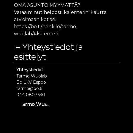
OMA ASUNTO MYYMÄTTÄ?
Varaa minut helposti kalenterini kautta
arvioimaan kotiasi.
https://bo.fi/henkilo/tarmo-
wuolab/#kalenteri
Yhteystiedot ja
esittelyt
Yhteystiedot
Tarmo Wuolab
Bo LKV Espoo
tarmo@bo.fi
044 0807630