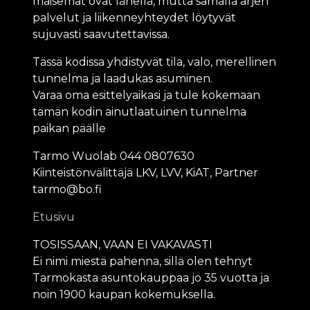
maisemat ovat lähellä, mutta samalla arjen
palvelut ja liikenneyhteydet löytyvät
sujuvasti saavutettavissa.
Tässä kodissa yhdistyvät tila, valo, merellinen
tunnelma ja laadukas asuminen.
Varaa oma esittelyaikasi ja tule kokemaan
tämän kodin ainutlaatuinen tunnelma
paikan päälle
Tarmo Wuolab 044 0807630
Kiinteistönvälittäjä LKV, LVV, KiAT, Partner
tarmo@bo.fi
Etusivu
TOSISSAAN, VAAN EI VAKAVASTI
Ei nimi miestä pahenna, sillä olen tehnyt
Tarmokasta asuntokauppaa jo 35 vuotta ja
noin 1900 kaupan kokemuksella.