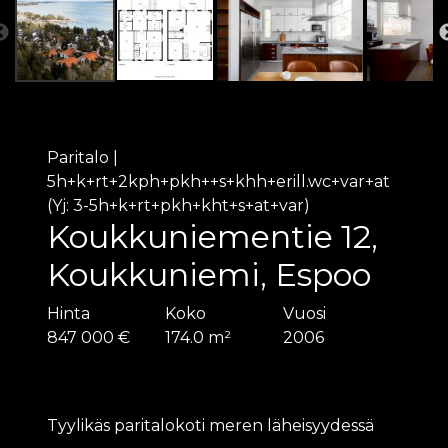
Paritalo
|
5h+k+rt+2kph+pkh++s+khh+erill.wc+var+at
(Yj: 3-5h+k+rt+pkh+kht+s+at+var)
Koukkuniementie 12,
Koukkuniemi, Espoo
Hinta
Koko
Vuosi
847 000 €
174.0 m²
2006
Tyylikäs paritalokoti meren läheisyydessä