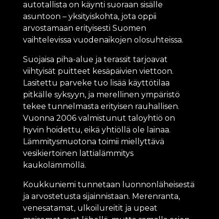
autotallista on käynti suoraan sisälle
asuntoon – yksityiskohta, jota oppii
arvostamaan erityisesti Suomen
vaihtelevissa vuodenaikojen olosuhteissa.
Suojaisa piha-alue ja terassit tarjoavat
viihtyisät puitteet kesäpäivien viettoon.
Lasitettu parveke tuo lisää käyttötilaa
pitkälle syksyyn, ja merellinen ympäristö
tekee tunnelmasta erityisen rauhallisen.
Vuonna 2006 valmistunut taloyhtiö on
hyvin hoidettu, eikä yhtiöllä ole lainaa.
Lämmitysmuotona toimii miellyttävä
vesikiertoinen lattialämmitys
kaukolämmöllä.
Koukkuniemi tunnetaan luonnonläheisestä
ja arvostetusta sijainnistaan. Merenranta,
venesatamat, ulkoilureitit ja upeat