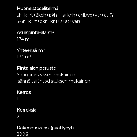
Huoneistoselitelmä
5h+k+rt+2kph+pkh++s+khh+erill.wc+var+at (Yj:
3-5h+k+rt+pkh+kht+s+at+var)
Asuinpinta-ala m²
174 m²
Yhteensä m²
174 m²
Pinta-alan peruste
Yhtiöjärjestyksen mukainen,
isännöitsijäntodistuksen mukainen
Kerros
1
Kerroksia
2
Rakennusvuosi (päättynyt)
2006