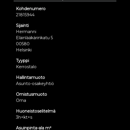
Kohdenumero
21815944
Sijainti
Hermanni
Eläinlääkärinkatu 5
00580
Helsinki
Tyyppi
Kerrostalo
Hallintamuoto
Asunto-osakeyhtiö
Omistusmuoto
Oma
Huoneistoselitelmä
3h+kt+s
Asuinpinta-ala m²