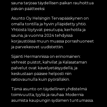
sauna tarjoaa täydellisen paikan rauhoittua
päivän päätteeksi.
Asunto Oy Helsingin Tervapääskynen on
omalla tontilla ja hyvin ylläpidetty yhtiö.
Yhtiöstä löytyvät pesutupa, kerhotila ja
sauna, ja vuonna 2024 tehdyissä
korjaustöissä muun muassa porrashuoneet
ja parvekeovet uudistettiin.
Sijainti Hermannissa on erinomainen:
vehreät puistot, kahvilat ja Kalasataman
palvelut ovat kävelyetäisyydellä, ja
keskustaan pääsee helposti niin
raitiovaunulla kuin pyörälläkin.
Tämä asunto on täydellinen yhdistelmä
toimivuutta, tyyliä ja rauhaa. Modernia
asumista kaupungin sydämen tuntumassa.