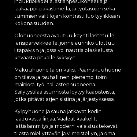
induktioliedellä, astianpesukoneella ja
jääkaappi-pakastimella, ja työtasojen sekä
tummien välitilojen kontrasti luo tyylikkään
kokonaisuuden.
Olohuoneesta avautuu käynti lasitetulle
länsiparvekkeelle, jonne aurinko ulottuu
iltapäivisin ja jossa voi nauttia oleskelusta
keväästä pitkälle syksyyn.
Makuuhuoneita on kaksi. Päämakuuhuone
on tilava ja rauhallinen, pienempi toimii
mainiosti työ- tai lastenhuoneena.
Säilytystilaa asunnosta löytyy kaapistoista,
jotka pitävät arjen siistinä ja järjestyksessä.
Kylpyhuone ja sauna jatkavat kodin
laadukasta linjaa. Vaaleat kaakelit,
lattialämmitys ja moderni valaistus tekevät
tilasta miellyttävän ja viimeistellyn, ja oma