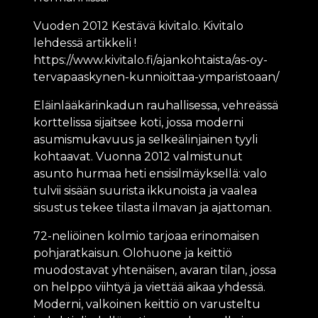
Vuoden 2012 Kestävä kivitalo. Kivitalo
lehdessä artikkeli !
https://www.kivitalo.fi/ajankohtaista/as-oy-
tervapaaskynen-kunnioittaa-ymparistoaan/
Eläinlääkärinkadun rauhallisessa, vehreässä
korttelissa sijaitsee koti, jossa moderni
asumismukavuus ja selkeälinjainen tyyli
kohtaavat. Vuonna 2012 valmistunut
asunto hurmaa heti ensisilmäyksellä: valo
tulvii sisään suurista ikkunoista ja vaalea
sisustus tekee tilasta ilmavan ja ajattoman.
72-neliöinen kolmio tarjoaa erinomaisen
pohjaratkaisun. Olohuone ja keittiö
muodostavat yhtenäisen, avaran tilan, jossa
on helppo viihtyä ja viettää aikaa yhdessä.
Moderni, valkoinen keittiö on varusteltu