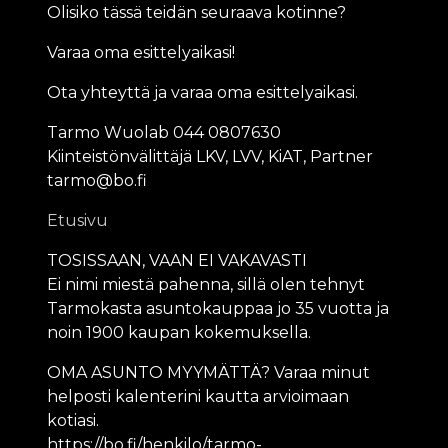
Olisiko tässä teidän seuraava kotinne?
Varaa oma esittelyaikasi!
Ota yhteyttä ja varaa oma esittelyaikasi.
Tarmo Wuolab 044 0807630
Kiinteistönvälittäjä LKV, LVV, KiAT, Partner
tarmo@bo.fi
Etusivu
TOSISSAAN, VAAN EI VAKAVASTI
Ei nimi miestä pahenna, sillä olen tehnyt
Tarmokasta asuntokauppaa jo 35 vuotta ja
noin 1900 kaupan kokemuksella.
OMA ASUNTO MYYMÄTTÄ? Varaa minut
helposti kalenterini kautta arvioimaan
kotiasi.
https://bo.fi/henkilo/tarmo-