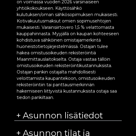
on voimassa vuoden 2026 varsinaiseen
yhtiökokoukseen. Käyttösähkö
kulutuksen/oman sähkösopimuksen mukaisesti.
Kotivakuutusmaksut omien sopimusehtojen
mukaisesti. Varainsiirtovero 1,5 % velattomasta
kauppahinnasta. Myyjällä on kaupan kohteeseen
kohdistuva sähköinen omistajamerkintä
huoneistotietojärjestelmässä. Ostajan tulee
hakea omistusoikeuden rekisteröintiä
Maanmittauslaitokselta. Ostaja vastaa tällöin
omistusoikeuden rekisteröintikustannuksista.
Ostajan pankin ostajalta mahdollisesti
veloittamista kaupantekoon, omistusoikeuden
rekisteröintiin tai panttausmerkinnän
hakemiseen liittyvistä kustannuksista ostaja saa
tiedon pankiltaan.
Asunnon lisätiedot
Asunnon tilat ja