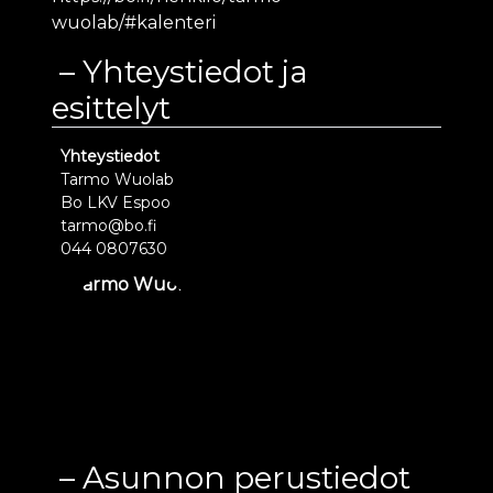
wuolab/#kalenteri
Yhteystiedot ja
esittelyt
Yhteystiedot
Tarmo Wuolab
Bo LKV Espoo
tarmo@bo.fi
044 0807630
Asunnon perustiedot