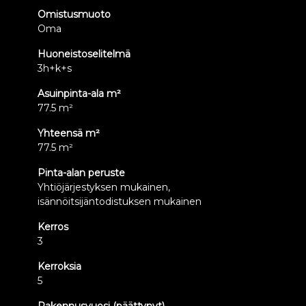
Omistusmuoto
Oma
Huoneistoselitelmä
3h+k+s
Asuinpinta-ala m²
77.5 m²
Yhteensä m²
77.5 m²
Pinta-alan peruste
Yhtiöjärjestyksen mukainen,
isännöitsijäntodistuksen mukainen
Kerros
3
Kerroksia
5