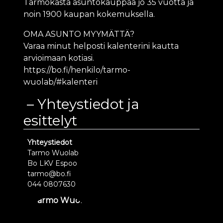
Tarmokasta asuntokauppaa jo 35 vuotta ja
noin 1900 kaupan kokemuksella.
OMA ASUNTO MYYMÄTTÄ?
Varaa minut helposti kalenterini kautta
arvioimaan kotiasi.
https://bo.fi/henkilo/tarmo-
wuolab/#kalenteri
Yhteystiedot ja
esittelyt
Yhteystiedot
Tarmo Wuolab
Bo LKV Espoo
tarmo@bo.fi
044 0807630