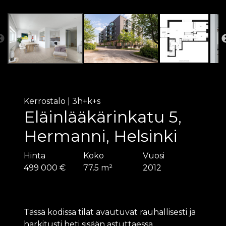
Kerrostalo
|
3h+k+s
Eläinlääkärinkatu 5,
Hermanni, Helsinki
Hinta
Koko
Vuosi
499 000 €
77.5 m²
2012
Tässä kodissa tilat avautuvat rauhallisesti ja
harkitusti heti sisään astuttaessa.