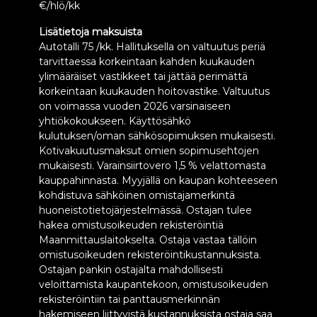
€/hlö/kk
Lisätietoja maksuista
Autotalli 75 /kk. Hallituksella on valtuutus periä
tarvittaessa korkeintaan kahden kuukauden
ylimääräiset vastikkeet tai jättää perimättä
korkeintaan kuukauden hoitovastike. Valtuutus
on voimassa vuoden 2026 varsinaiseen
yhtiökokoukseen. Käyttösähkö
kulutuksen/oman sähkösopimuksen mukaisesti.
Kotivakuutusmaksut omien sopimusehtojen
mukaisesti. Varainsiirtovero 1,5 % velattomasta
kauppahinnasta. Myyjällä on kaupan kohteeseen
kohdistuva sähköinen omistajamerkintä
huoneistotietojärjestelmässä. Ostajan tulee
hakea omistusoikeuden rekisteröintiä
Maanmittauslaitokselta. Ostaja vastaa tällöin
omistusoikeuden rekisteröintikustannuksista.
Ostajan pankin ostajalta mahdollisesti
veloittamista kaupantekoon, omistusoikeuden
rekisteröintiin tai panttausmerkinnän
hakemiseen liittyvistä kustannuksista ostaja saa