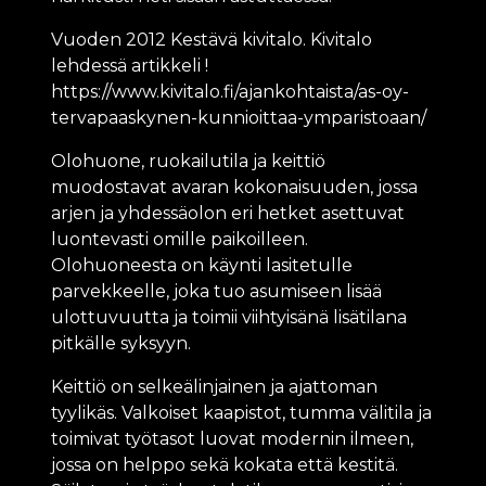
Vuoden 2012 Kestävä kivitalo. Kivitalo
lehdessä artikkeli !
https://www.kivitalo.fi/ajankohtaista/as-oy-
tervapaaskynen-kunnioittaa-ymparistoaan/
Olohuone, ruokailutila ja keittiö
muodostavat avaran kokonaisuuden, jossa
arjen ja yhdessäolon eri hetket asettuvat
luontevasti omille paikoilleen.
Olohuoneesta on käynti lasitetulle
parvekkeelle, joka tuo asumiseen lisää
ulottuvuutta ja toimii viihtyisänä lisätilana
pitkälle syksyyn.
Keittiö on selkeälinjainen ja ajattoman
tyylikäs. Valkoiset kaapistot, tumma välitila ja
toimivat työtasot luovat modernin ilmeen,
jossa on helppo sekä kokata että kestitä.