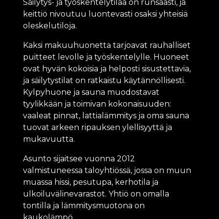
Säilytys- ja työskentelytilaa on runsaasti, ja
keittiö nivoutuu luontevasti osaksi yhteisiä
oleskelutiloja.
Kaksi makuuhuonetta tarjoavat rauhalliset
puitteet levolle ja työskentelylle. Huoneet
ovat hyvän kokoisia ja helposti sisustettavia,
ja säilytystilat on ratkaistu käytännöllisesti.
Kylpyhuone ja sauna muodostavat
tyylikkään ja toimivan kokonaisuuden:
vaaleat pinnat, lattialämmitys ja oma sauna
tuovat arkeen ripauksen ylellisyyttä ja
mukavuutta.
Asunto sijaitsee vuonna 2012
valmistuneessa taloyhtiössä, jossa on muun
muassa hissi, pesutupa, kerhotila ja
ulkoiluvälinevarastot. Yhtiö on omalla
tontilla ja lämmitysmuotona on
kaukolämpö.