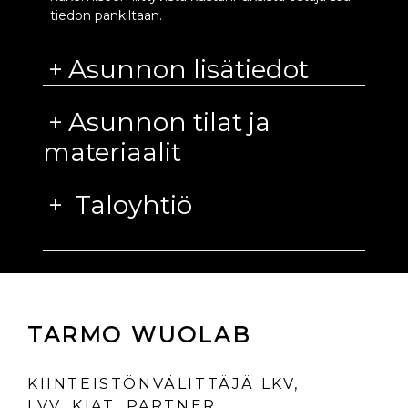
tiedon pankiltaan.
Asunnon lisätiedot
Asunnon tilat ja
materiaalit
Taloyhtiö
TARMO WUOLAB
KIINTEISTÖNVÄLITTÄJÄ LKV,
LVV, KIAT, PARTNER