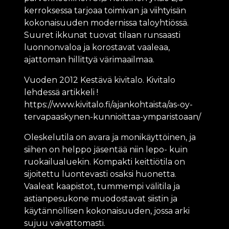
kerroksessa tarjoaa toimivan ja viihtyisän
kokonaisuuden modernissa taloyhtiössä.
Suuret ikkunat tuovat tilaan runsaasti
luonnonvaloa ja korostavat vaaleaa,
ajattoman hillittyä värimaailmaa.
Vuoden 2012 Kestävä kivitalo. Kivitalo
lehdessä artikkeli !
https://www.kivitalo.fi/ajankohtaista/as-oy-
tervapaaskynen-kunnioittaa-ymparistoaan/
Oleskelutila on avara ja monikäyttöinen, ja
siihen on helppo jäsentää niin lepo- kuin
ruokailualuekin. Kompakti keittiötila on
sijoitettu luontevasti osaksi huonetta.
Vaaleat kaapistot, tummempi välitila ja
astianpesukone muodostavat siistin ja
käytännöllisen kokonaisuuden, jossa arki
sujuu vaivattomasti.