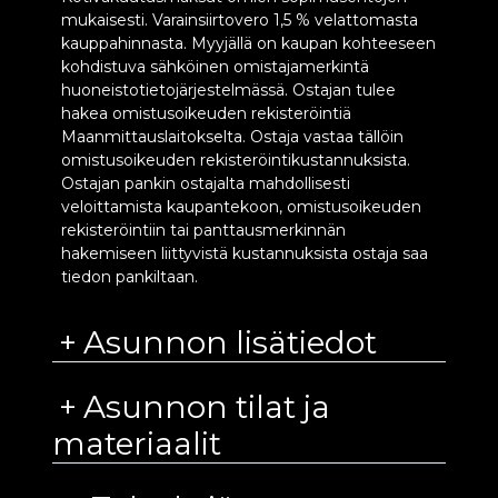
mukaisesti. Varainsiirtovero 1,5 % velattomasta
kauppahinnasta. Myyjällä on kaupan kohteeseen
kohdistuva sähköinen omistajamerkintä
huoneistotietojärjestelmässä. Ostajan tulee
hakea omistusoikeuden rekisteröintiä
Maanmittauslaitokselta. Ostaja vastaa tällöin
omistusoikeuden rekisteröintikustannuksista.
Ostajan pankin ostajalta mahdollisesti
veloittamista kaupantekoon, omistusoikeuden
rekisteröintiin tai panttausmerkinnän
hakemiseen liittyvistä kustannuksista ostaja saa
tiedon pankiltaan.
Asunnon lisätiedot
Asunnon tilat ja
materiaalit