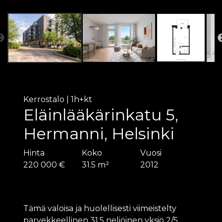
Kerrostalo
|
1h+kt
Eläinlääkärinkatu 5,
Hermanni, Helsinki
Hinta
Koko
Vuosi
220 000 €
31.5 m²
2012
Tämä valoisa ja huolellisesti viimeistelty
parvekkeellinen 31,5 neliöinen yksiö 2/5