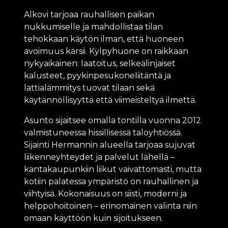
Alkovi tarjoaa rauhallisen paikan
nukkumiselle ja mahdollistaa tilan
tehokkaan käytön ilman, että huoneen
avoimuus kärsii. Kylpyhuone on raikkaan
nykyaikainen: laatoitus, selkeälinjaiset
kalusteet, pyykinpesukoneliitäntä ja
lattialämmitys tuovat tilaan sekä
käytännöllisyyttä että viimeisteltyä ilmettä.
Asunto sijaitsee omalla tontilla vuonna 2012
valmistuneessa hissillisessä taloyhtiössä.
Sijainti Hermannin alueella tarjoaa sujuvat
liikenneyhteydet ja palvelut lähellä –
kantakaupunkiin liikut vaivattomasti, mutta
kotiin palatessa ympäristö on rauhallinen ja
viihtyisä. Kokonaisuus on siisti, moderni ja
helppohoitoinen – erinomainen valinta niin
omaan käyttöön kuin sijoitukseen.