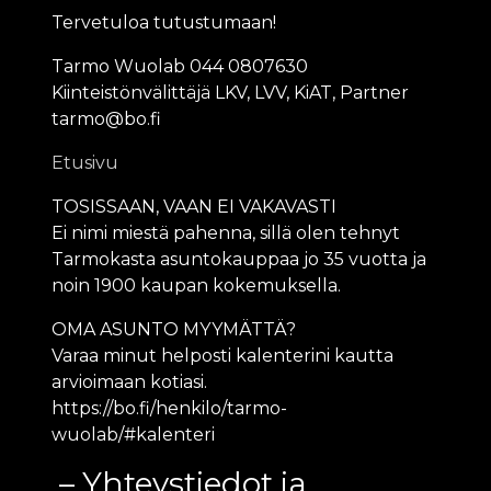
Tervetuloa tutustumaan!
Tarmo Wuolab 044 0807630
Kiinteistönvälittäjä LKV, LVV, KiAT, Partner
tarmo@bo.fi
Etusivu
TOSISSAAN, VAAN EI VAKAVASTI
Ei nimi miestä pahenna, sillä olen tehnyt
Tarmokasta asuntokauppaa jo 35 vuotta ja
noin 1900 kaupan kokemuksella.
OMA ASUNTO MYYMÄTTÄ?
Varaa minut helposti kalenterini kautta
arvioimaan kotiasi.
https://bo.fi/henkilo/tarmo-
wuolab/#kalenteri
Yhteystiedot ja