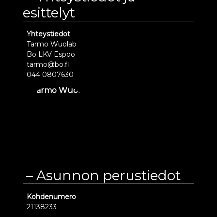
esittelyt
Yhteystiedot
Tarmo Wuolab
Bo LKV Espoo
tarmo@bo.fi
044 0807630
Asunnon perustiedot
Kohdenumero
21138233