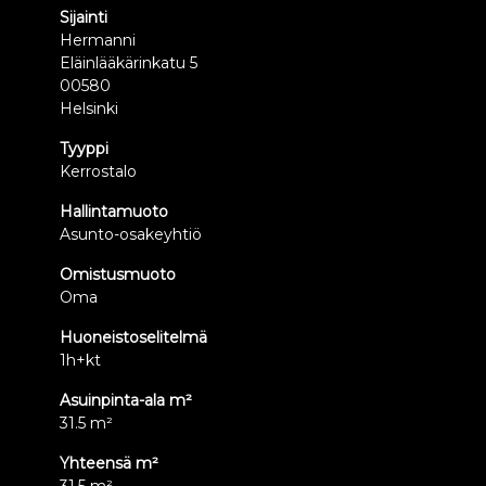
Sijainti
Hermanni
Eläinlääkärinkatu 5
00580
Helsinki
Tyyppi
Kerrostalo
Hallintamuoto
Asunto-osakeyhtiö
Omistusmuoto
Oma
Huoneistoselitelmä
1h+kt
Asuinpinta-ala m²
31.5 m²
Yhteensä m²