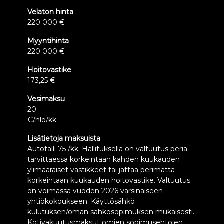
Velaton hinta
220 000 €
Myyntihinta
220 000 €
Hoitovastike
173,25 €
Vesimaksu
20
€/hlö/kk
Lisätietoja maksuista
Autotalli 75 /kk. Hallituksella on valtuutus periä
tarvittaessa korkeintaan kahden kuukauden
ylimääräiset vastikkeet tai jättää perimättä
korkeintaan kuukauden hoitovastike. Valtuutus
on voimassa vuoden 2026 varsinaiseen
yhtiökokoukseen. Käyttösähkö
kulutuksen/oman sähkösopimuksen mukaisesti.
Kotivakuutusmaksut omien sopimusehtojen